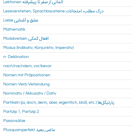
Lektionen آلمانی‌ از صفر تا پیشرفته
Leseverstehen, Sprachbausteine درک مطلب، امتحانات
Liebe عشق و آشنایی
Mathematik
Modus (Indikativ, Konjunktiv, Imperativ)
n- Deklination
nach/nachdem, vor/bevor
Nomen mit Präpositionen
Nomen-Verb-Verbindung
Nominativ / Akkusativ / Dativ
Partikeln (ja, doch, denn, aber, eigentlich, bloß, etc.) پارتیکل‌ها
Partizip 1, Partizip 2
Passivsätze
Plusquamperfekt ماضی بعید