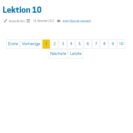
Lektion 10
Almani Be Farsi
30. Dezember 2012
Archiv (Deutsche Lektionen)
Erste
Vorherige
1
2
3
4
5
6
7
8
9
10
Nächste
Letzte