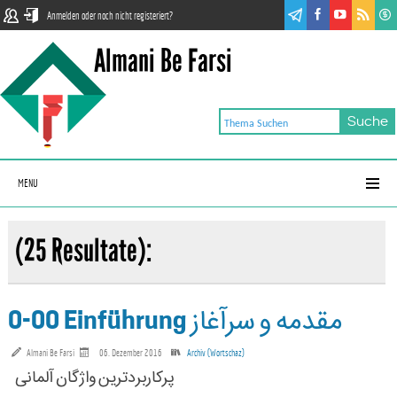
Anmelden oder noch nicht registeriert?
Almani Be Farsi
MENU
(25 Resultate):
0-00 Einführung مقدمه و سرآغاز
Almani Be Farsi
06. Dezember 2016
Archiv (Wortschaz)