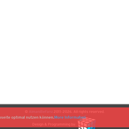
©
AlmaniBeFarsi
2011-2026. All rights reserved.
bseite optimal nutzen können.
More Information
Design & Programming by: