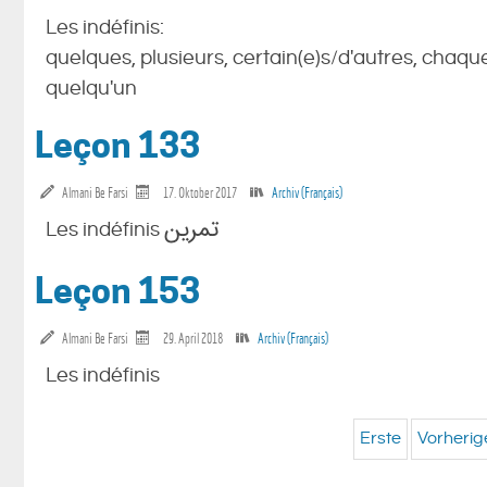
Les indéfinis:
quelques, plusieurs, certain(e)s/d'autres, chaqu
quelqu'un
Leçon 133
Almani Be Farsi
17. Oktober 2017
Archiv (Français)
Les indéfinis تمرین
Leçon 153
Almani Be Farsi
29. April 2018
Archiv (Français)
Les indéfinis
Erste
Vorherig