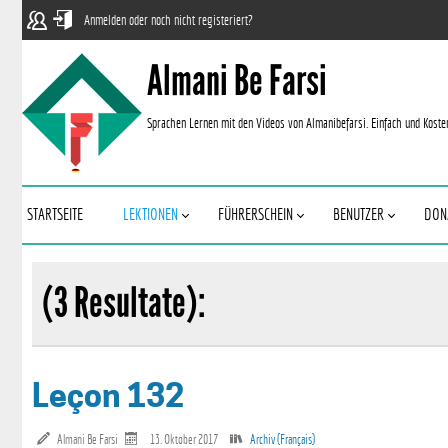
Anmelden oder noch nicht registeriert?
Almani Be Farsi
Sprachen Lernen mit den Videos von Almanibefarsi. Einfach und Koste
STARTSEITE
LEKTIONEN
FÜHRERSCHEIN
BENUTZER
DON
(3 Resultate):
Leçon 132
Almani Be Farsi
13. Oktober 2017
Archiv (Français)