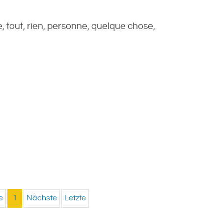
e, tout, rien, personne, quelque chose,
e
1
Nächste
Letzte