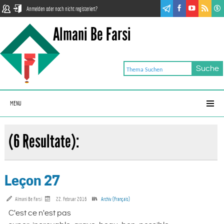
Anmelden oder noch nicht registeriert?
Almani Be Farsi
MENU
(6 Resultate):
Leçon 27
Almani Be Farsi
22. Februar 2016
Archiv (Français)
C'est ce n'est pas