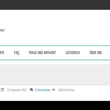
nlos!
ATE
FAQ
FRAGE UND ANTWORT
GÄSTEBUCH
ÜBER UNS
24. September 2013
23 Kommentare
16532
Ansichten