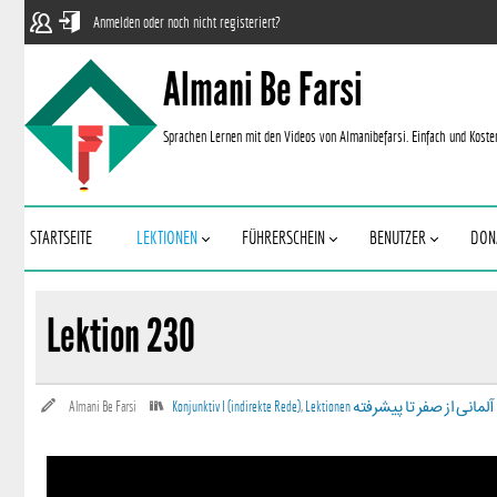
Anmelden oder noch nicht registeriert?
Almani Be Farsi
Sprachen Lernen mit den Videos von Almanibefarsi. Einfach und Koste
STARTSEITE
LEKTIONEN
FÜHRERSCHEIN
BENUTZER
DON
Lektion 230
Almani Be Farsi
Konjunktiv I (indirekte Rede)
,
Lektionen آلمانی‌ از صفر تا پیشرفته