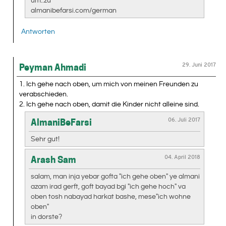
um..zu
almanibefarsi.com/german
Antworten
29. Juni 2017
Peyman Ahmadi
1. Ich gehe nach oben, um mich von meinen Freunden zu
verabschieden.
2. Ich gehe nach oben, damit die Kinder nicht alleine sind.
06. Juli 2017
AlmaniBeFarsi
Sehr gut!
04. April 2018
Arash Sam
salam, man inja yebar gofta "ich gehe oben" ye almani
azam irad gerft, goft bayad bgi "ich gehe hoch" va
oben tosh nabayad harkat bashe, mese"ich wohne
oben"
in dorste?