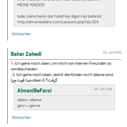
MEINE KINDER
bale, hamchenin dar halathay digar inja bebinid:
http://almanibefarsi.com/Lessons.php?id=304
Antworten
25. Juli 2016
Bahar Zahedi
1. Ich gehe nach oben, um mich von meinen Freunden zu
verabschieden
. 2. Ich gehe nach oben ,damit die Kinder nicht alleine sind.
خدا قوت چرا allein E گرفت؟
29. Juli 2016
AlmaniBeFarsi
allein= alleine
gern = gerne
Antworten