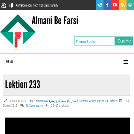
Anmelden oder noch nicht registeriert?
Almani Be Farsi
MENU
Lektion 233
Almani Be Farsi
Lektionen آلمانی‌ از صفر تا پیشرفته
,
Trennbar Verben
,
zu/um..zu + Infinitiv
18.
Oktober 2013
46 Kommentare
25413
Ansichten