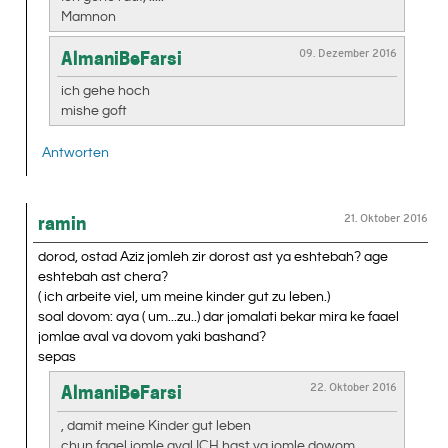
Mamnon
09. Dezember 2016
AlmaniBeFarsi
ich gehe hoch
mishe goft
Antworten
21. Oktober 2016
ramin
dorod, ostad Aziz jomleh zir dorost ast ya eshtebah? age
eshtebah ast chera?
( ich arbeite viel, um meine kinder gut zu leben.)
soal dovom: aya ( um...zu..) dar jomalati bekar mira ke faael
jomlae aval va dovom yaki bashand?
sepas
22. Oktober 2016
AlmaniBeFarsi
, damit meine Kinder gut leben
chun faael jomle aval ICH hast va jomle dowom