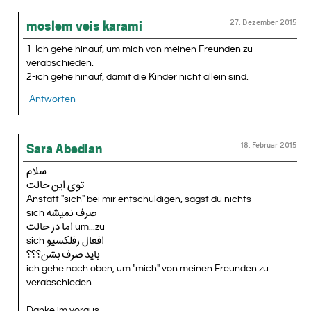
27. Dezember 2015
moslem veis karami
1-Ich gehe hinauf, um mich von meinen Freunden zu
verabschieden.
2-ich gehe hinauf, damit die Kinder nicht allein sind.
Antworten
18. Februar 2015
Sara Abedian
سلام
توی این حالت
Anstatt "sich" bei mir entschuldigen, sagst du nichts
sich صرف نمیشه
اما در حالت um...zu
sich افعال رفلکسیو
باید صرف بشن؟؟؟
ich gehe nach oben, um "mich" von meinen Freunden zu
verabschieden
Danke im voraus