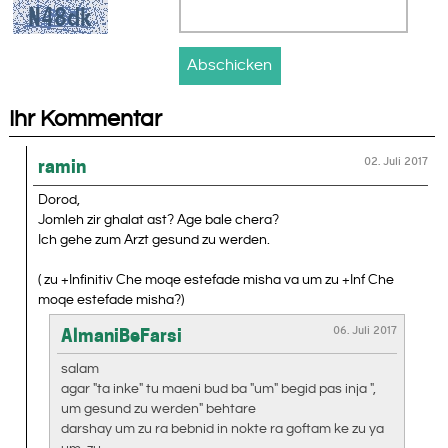
Ihr Kommentar
02. Juli 2017
ramin
Dorod,
Jomleh zir ghalat ast? Age bale chera?
Ich gehe zum Arzt gesund zu werden.
( zu +Infinitiv Che moqe estefade misha va um zu +Inf Che
moqe estefade misha?)
06. Juli 2017
AlmaniBeFarsi
salam
agar "ta inke" tu maeni bud ba "um" begid pas inja ",
um gesund zu werden" behtare
darshay um zu ra bebnid in nokte ra goftam ke zu ya