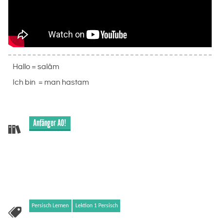
Hallo = salâm
Ich bin = man hastam
Anfänger A0!
Persisch Lernen
Lektion 1 Persisch