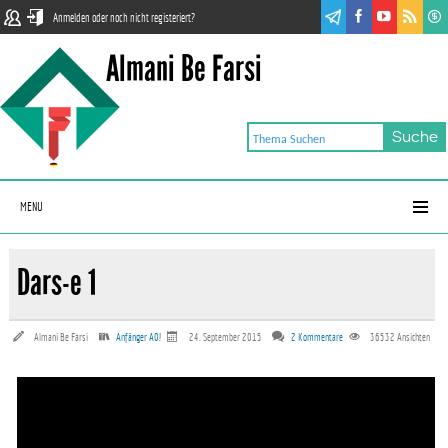
Anmelden oder noch nicht registeriert?
Almani Be Farsi
MENU
Dars-e 1
Almani Be Farsi
Anfänger A0!
24. September 2015
2 Kommentare
36532
Ansichten