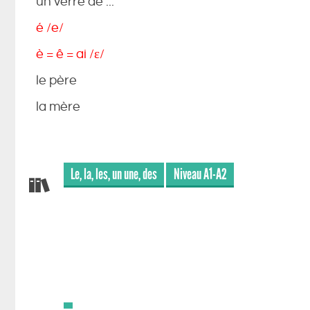
un verre de ...
é /e/
è = ê = ai /ɛ/
le père
la mère
Le, la, les, un une, des
Niveau A1-A2