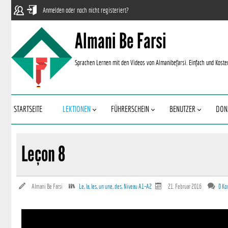
Anmelden oder noch nicht registeriert?
Almani Be Farsi
Sprachen Lernen mit den Videos von Almanibefarsi. Einfach und Koste
STARTSEITE
LEKTIONEN
FÜHRERSCHEIN
BENUTZER
DON
Leçon 8
Almani Be Farsi
Le, la, les, un une, des
,
Niveau A1-A2
21. Februar 2016
0 K