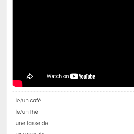
le/un café
le/un thé
une tasse de ...