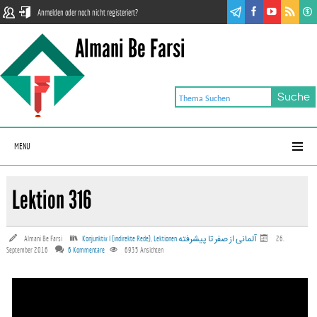
Anmelden oder noch nicht registeriert?
Almani Be Farsi
MENU
Lektion 316
Almani Be Farsi
Konjunktiv I (indirekte Rede)
,
Lektionen آلمانی‌ از صفر تا پیشرفته
26.
September 2016
6 Kommentare
6935
Ansichten