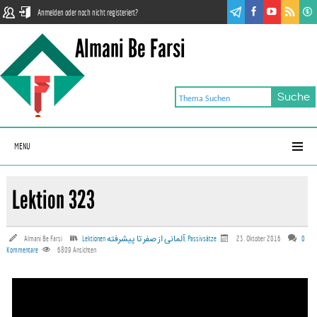
Anmelden oder noch nicht registeriert?
Almani Be Farsi
MENU
Lektion 323
Almani Be Farsi
Lektionen آلمانی‌ از صفر تا پیشرفته
,
Passivsätze
23. Oktober 2016
0
Kommentare
6809
Ansichten