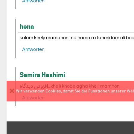
Antworten
hena
salam khely mamanon ma hama ra fahmidam ali bo
Antworten
Samira Hashimi
افزودن دیدگاه...kheili khobe agha kheili mamnon
Wir verwenden Cookies, damit Sie die Funktionen unserer We
Antworten