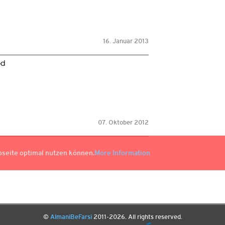
16. Januar 2013
od
07. Oktober 2012
bseite optimal nutzen können.
More Information
©
AlmaniBeFarsi
2011-2026. All rights reserved.