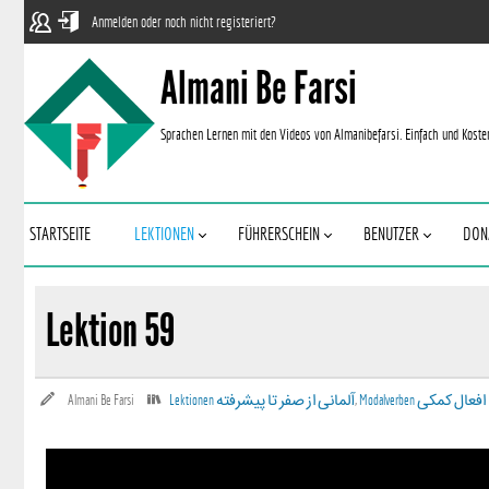
Anmelden oder noch nicht registeriert?
Almani Be Farsi
Sprachen Lernen mit den Videos von Almanibefarsi. Einfach und Koste
STARTSEITE
LEKTIONEN
FÜHRERSCHEIN
BENUTZER
DON
Lektion 59
Almani Be Farsi
Lektionen آلمانی‌ از صفر تا پیشرفته
,