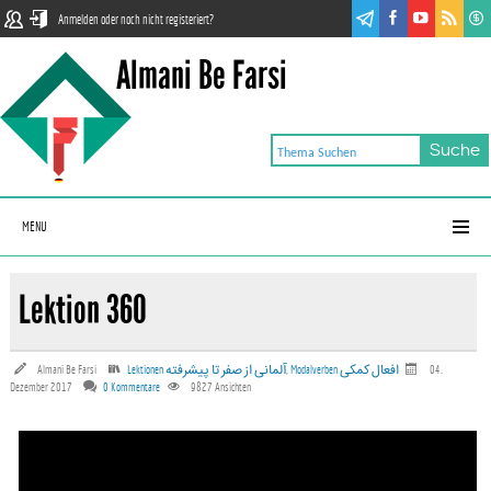
Anmelden oder noch nicht registeriert?
Almani Be Farsi
MENU
Lektion 360
Almani Be Farsi
Lektionen آلمانی‌ از صفر تا پیشرفته
,
04.
Dezember 2017
0 Kommentare
9827
Ansichten