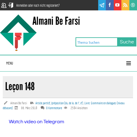
Anmelden oder noch nicht registeriert?
Almani Be Farsi
MENU
Leçon 148
Almani Be Farsi
Article partitif /préposition (du, de la, de l', d')
,
Livre: Grammaire en dialogues (niveau
débutant)
06. März 2018
0 Kommentare
2584
Ansichten
Watch video on Telegram