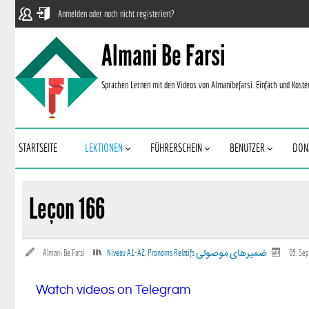
Anmelden oder noch nicht registeriert?
Almani Be Farsi
Sprachen Lernen mit den Videos von Almanibefarsi. Einfach und Koste
STARTSEITE
LEKTIONEN
FÜHRERSCHEIN
BENUTZER
DON
Leçon 166
Almani Be Farsi
Niveau A1-A2
,
Pronoms Relatifs ضمیر‌های موصولی
05. Se
Watch videos on Telegram