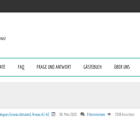
nlos!
ATE
FAQ
FRAGE UND ANTWORT
GÄSTEBUCH
ÜBER UNS
alogues (niveau débutant)
,
Niveau A1-A2
08. März 2020
0 Kommentare
2598
Ansichten