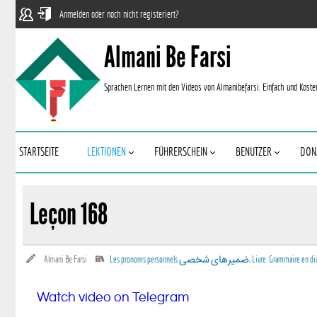
Anmelden oder noch nicht registeriert?
Almani Be Farsi
Sprachen Lernen mit den Videos von Almanibefarsi. Einfach und Koste
STARTSEITE
LEKTIONEN
FÜHRERSCHEIN
BENUTZER
DON
Leçon 168
Almani Be Farsi
,
Livre: Grammaire en di
Watch video on Telegram