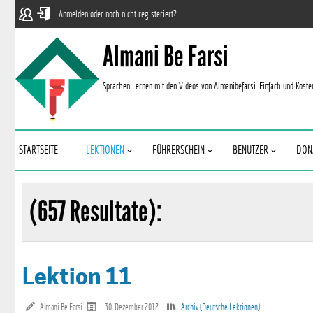
Anmelden oder noch nicht registeriert?
Almani Be Farsi
Sprachen Lernen mit den Videos von Almanibefarsi. Einfach und Koste
STARTSEITE
LEKTIONEN
FÜHRERSCHEIN
BENUTZER
DON
(657 Resultate):
Lektion 11
Almani Be Farsi
30. Dezember 2012
Archiv (Deutsche Lektionen)