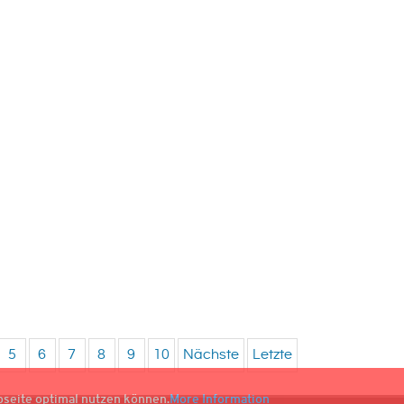
5
6
7
8
9
10
Nächste
Letzte
bseite optimal nutzen können.
More Information