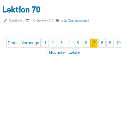
Lektion 70
Almani Be Farsi
31. Dezember 2012
Archiv (Deutsche Lektionen)
Erste
Vorherige
1
2
3
4
5
6
7
8
9
10
Nächste
Letzte