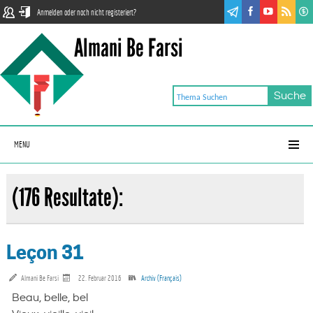
Anmelden oder noch nicht registeriert?
Almani Be Farsi
MENU
(176 Resultate):
Leçon 31
Almani Be Farsi
22. Februar 2016
Archiv (Français)
Beau, belle, bel