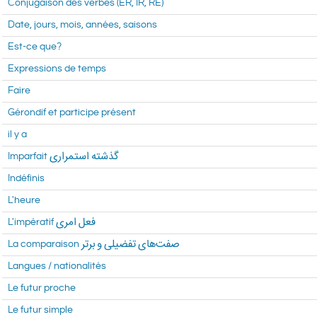
Conjugaison des verbes (ER, IR, RE)
Date, jours, mois, années, saisons
Est-ce que?
Expressions de temps
Faire
Gérondif et participe présent
il y a
Imparfait گذشته استمراری
Indéfinis
L'heure
L'impératif فعل امری
La comparaison صفت‌های تفضیلی و برتر
Langues / nationalités
Le futur proche
Le futur simple