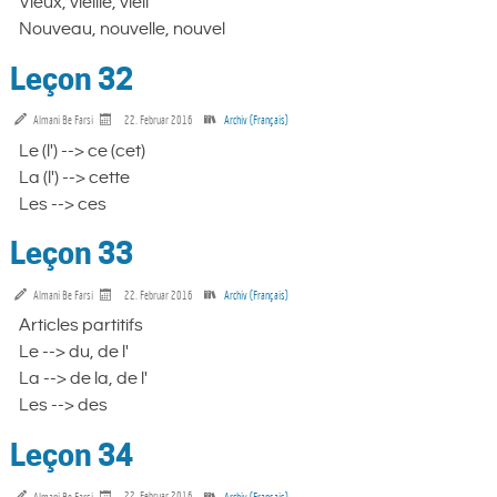
Vieux, vieille, vieil
Nouveau, nouvelle, nouvel
Leçon 32
Almani Be Farsi
22. Februar 2016
Archiv (Français)
Le (l') --> ce (cet)
La (l') --> cette
Les --> ces
Leçon 33
Almani Be Farsi
22. Februar 2016
Archiv (Français)
Articles partitifs
Le --> du, de l'
La --> de la, de l'
Les --> des
Leçon 34
Almani Be Farsi
22. Februar 2016
Archiv (Français)