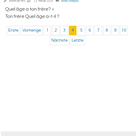
Almani Be Farsi
23. Februar 2016
Archiv (Français)
Quel âge a ton frère? =
Ton frère Quel âge a-t-il ?
Erste
Vorherige
1
2
3
4
5
6
7
8
9
10
Nächste
Letzte