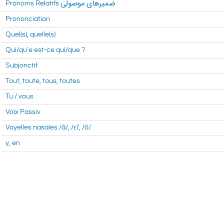
Pronoms Relatifs ضمیر‌های موصولی
Prononciation
Quel(s), quelle(s)
Qui/qu'e est-ce qui/que ?
Subjonctif
Tout, toute, tous, toutes
Tu / vous
Voix Passiv
Voyelles nasales /ã/, /ɛ̃/, /õ/
y, en